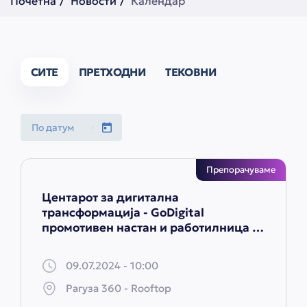
Почетна
Новости
Календар
СИТЕ
ПРЕТХОДНИ
ТЕКОВНИ
Препорачуваме
Центарот за дигитална
трансформација - GoDigital
промотивен настан и работилница за
микро, мали и средни претпријатија
(ММСП)
09.07.2024 - 10:00
Рагуза 360 - Rooftop